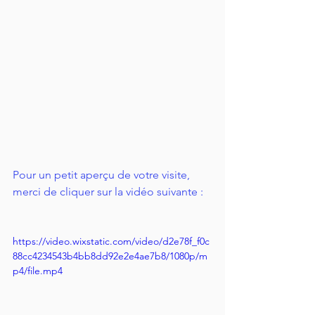
Pour un petit aperçu de votre visite, 
merci de cliquer sur la vidéo suivante :
https://video.wixstatic.com/video/d2e78f_f0c
88cc4234543b4bb8dd92e2e4ae7b8/1080p/m
p4/file.mp4