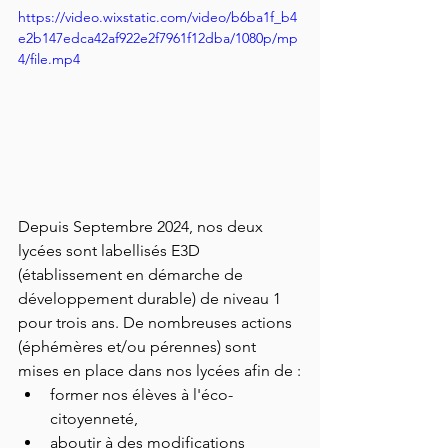
https://video.wixstatic.com/video/b6ba1f_b4
e2b147edca42af922e2f7961f12dba/1080p/mp
4/file.mp4
Depuis Septembre 2024, nos deux 
lycées sont labellisés E3D 
(établissement en démarche de 
développement durable) de niveau 1 
pour trois ans. De nombreuses actions 
(éphémères et/ou pérennes) sont 
mises en place dans nos lycées afin de :
former nos élèves à l'éco-
citoyenneté,
aboutir à des modifications 