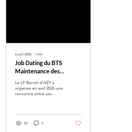
6 juin 2026
∙
1
min
Job Dating du BTS
Maintenance des
Systèmes
Le LP Benoit d'AZY a
organisé en avril 2026 une
rencontre entre ses
partenaires du BTS MS et
de futurs candidats. Le
BTS Maintenance des
Systèmes (MS) s’adresse
aux titulaires d’un BAC
55
0
(Bac STI2D, Général ou